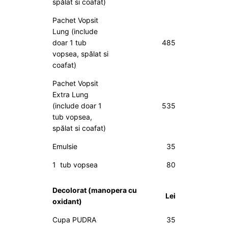
spălat si coafat)
Pachet Vopsit
Lung (include
doar 1 tub
485
vopsea, spălat si
coafat)
Pachet Vopsit
Extra Lung
(include doar 1
535
tub vopsea,
spălat si coafat)
Emulsie
35
1 tub vopsea
80
Decolorat
(manopera cu
Lei
oxidant)
Cupa PUDRA
35