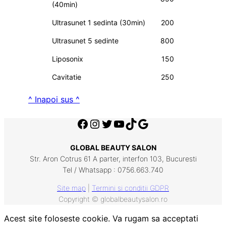
(40min)
Ultrasunet 1 sedinta (30min)
200
Ultrasunet 5 sedinte
800
Liposonix
150
Cavitatie
250
^ Inapoi sus ^
Facebook
Instagram
Twitter
YouTube
TikTok
Google
GLOBAL BEAUTY SALON
Str. Aron Cotrus 61 A parter, interfon 103, Bucuresti
Tel / Whatsapp : 0756.663.740
Site map
|
Termini si conditii GDPR
Copyright © globalbeautysalon.ro
Acest site foloseste cookie. Va rugam sa acceptati