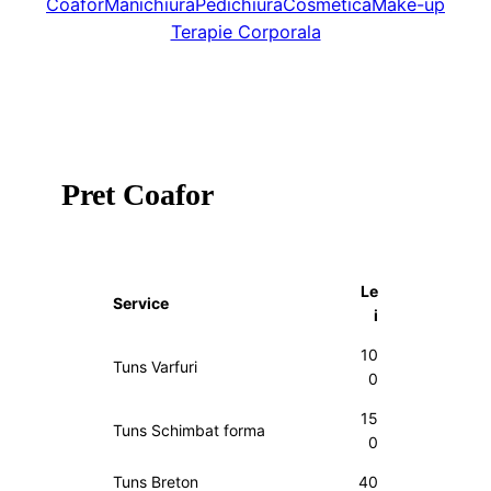
Coafor
Manichiura
Pedichiura
Cosmetica
Make-up
Terapie Corporala
Pret Coafor
Le
Service
i
10
Tuns Varfuri
0
15
Tuns Schimbat forma
0
Tuns Breton
40